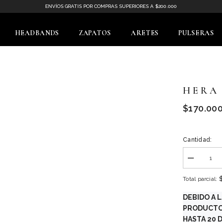
ENVÍOS GRATIS POR COMPRAS SUPERIORES A $200.000
HEADBANDS
ZAPATOS
ARETES
PULSERAS
H E R A
$170.00
Cantidad:
Disminuir
cantidad
para
Total parcial:
H
E
DEBIDO A 
R
A
PRODUCTO
HASTA 20 D