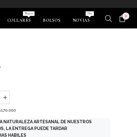
Nuevo
Hot
0
0
COLLARES
BOLSOS
NOVIAS
eleme
0
aumentar
la
cantidad
$170.000
para
H
LA NATURALEZA ARTESANAL DE NUESTROS
E
R
S, LA ENTREGA PUEDE TARDAR
A
IAS HABILES