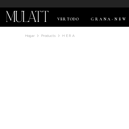
SALTAR AL CONTENIDO
VER TODO
G R A N A - N E W
Hogar
Products
H E R A