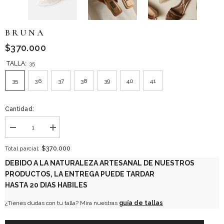
B R U N A
$370.000
TALLA:
35
35
36
37
38
39
40
41
Cantidad:
Disminuir
aumentar
cantidad
la
para
cantidad
$370.000
Total parcial:
B
para
R
B
DEBIDO A LA NATURALEZA ARTESANAL DE NUESTROS
U
R
PRODUCTOS, LA ENTREGA PUEDE TARDAR
N
U
A
N
HASTA 20 DIAS HABILES
A
¿Tienes dudas con tu talla? Mira nuestras
guía de tallas