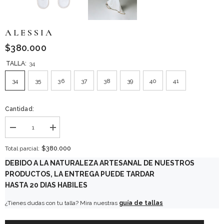
A L E S S I A
$380.000
TALLA:
34
34
35
36
37
38
39
40
41
Cantidad:
Disminuir
aumentar
cantidad
la
para
cantidad
$380.000
Total parcial:
A
para
L
A
DEBIDO A LA NATURALEZA ARTESANAL DE NUESTROS
E
L
PRODUCTOS, LA ENTREGA PUEDE TARDAR
S
E
S
S
HASTA 20 DIAS HABILES
I
S
A
I
¿Tienes dudas con tu talla? Mira nuestras
guía de tallas
A